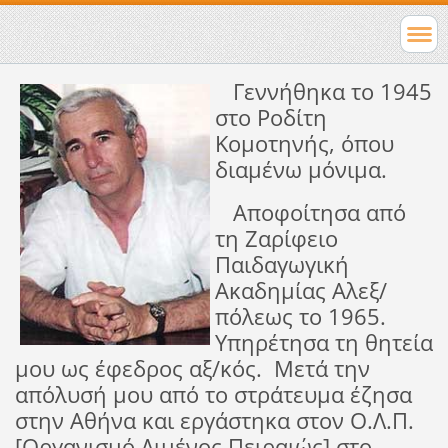
Γεννήθηκα το 1945
στο Ροδίτη
Κομοτηνής, όπου
διαμένω μόνιμα.
Αποφοίτησα από
τη Ζαρίφειο
Παιδαγωγική
Ακαδημίας Αλεξ/
πόλεως το 1965.
Υπηρέτησα τη θητεία
μου ως έφεδρος αξ/κός. Μετά την
απόλυσή μου από το στράτευμα έζησα
στην Αθήνα και εργάστηκα στον Ο.Λ.Π.
[Οργανισμό Λιμένος Πειραιώς] στο